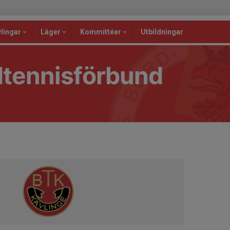
lingar
Läger
Kommittéer
Utbildningar
dtennisförbund