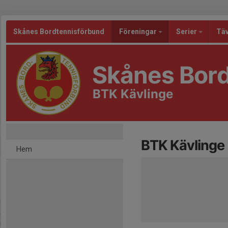
Skånes Bordtennisförbund
Föreningar
Serier
Täv
Skånes Bor
BTK Kävlinge
BTK Kävlinge
Hem