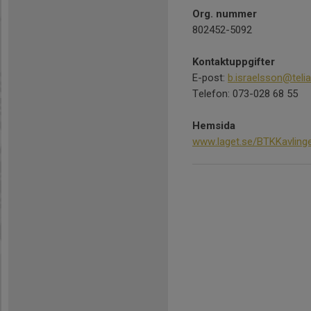
Org. nummer
802452-5092
Kontaktuppgifter
E-post:
b.israelsson@teli
Telefon: 073-028 68 55
Hemsida
www.laget.se/BTKKavling