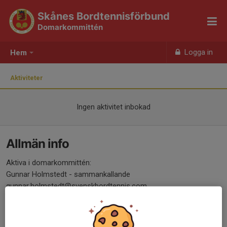
Skånes Bordtennisförbund
Domarkommittén
Logga in
Hem
Aktiviteter
Ingen aktivitet inbokad
Allmän info
Aktiva i domarkommittén:
Gunnar Holmstedt - sammankallande
gunnar.holmstedt@svenskbordtennis.com
072-206 59 89
Emily Knutsson