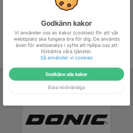
knutsson_emily@hotmail.com
Tips, kontakta sammankallande i god tid om ni är i behov av
Godkänn kakor
hjälp att hitta överdomare till seriesammandrag, samt eventuellt
distriktsdomare.
Vi använder oss av kakor (cookies) för att vår
webbplats ska fungera bra för dig. De används
även för webbanalys i syfte att hjälpa oss att
förbättra våra tjänster.
Så använder vi cookies
Godkänn alla kakor
Bara nödvändiga