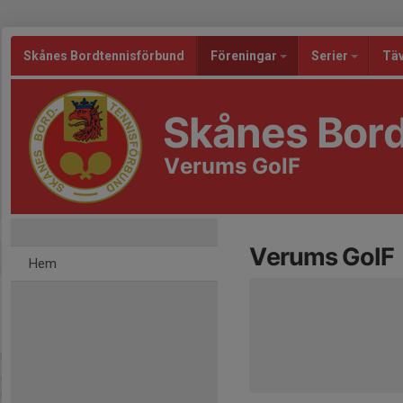
Skånes Bordtennisförbund
Föreningar
Serier
Täv
Skånes Bor
Verums GoIF
Verums GoIF
Hem