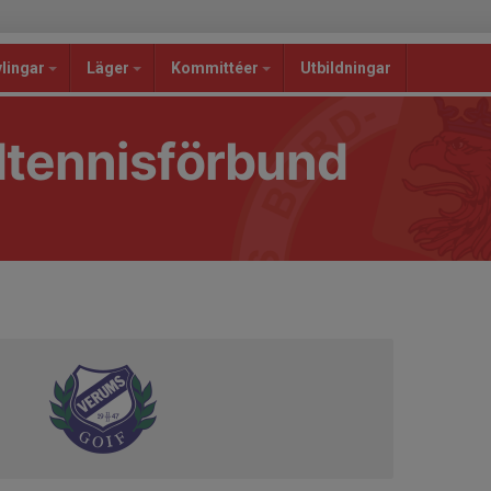
lingar
Läger
Kommittéer
Utbildningar
dtennisförbund