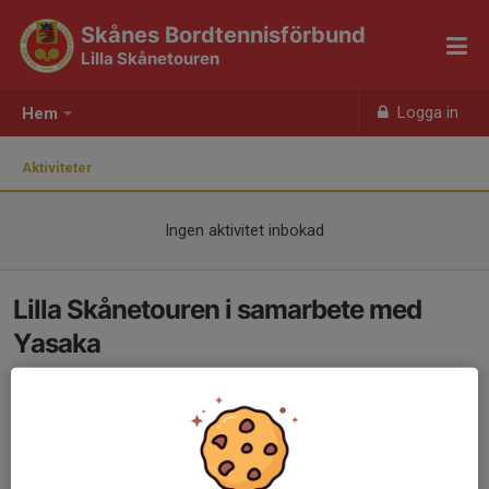
Skånes Bordtennisförbund
Lilla Skånetouren
Logga in
Hem
Aktiviteter
Ingen aktivitet inbokad
Lilla Skånetouren i samarbete med
Yasaka
23 aug 2025
0 kommentarer
Tävlingen är för våra allra yngsta som är mellan 7-10 år. En
perfekt tävling för att testa på matchspel och möta
andra
barn med samma intresse där alla får pris.