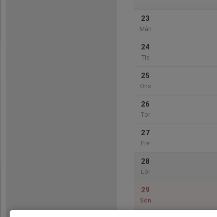
23
Mån
24
Tis
25
Ons
26
Tor
27
Fre
28
Lör
29
Sön