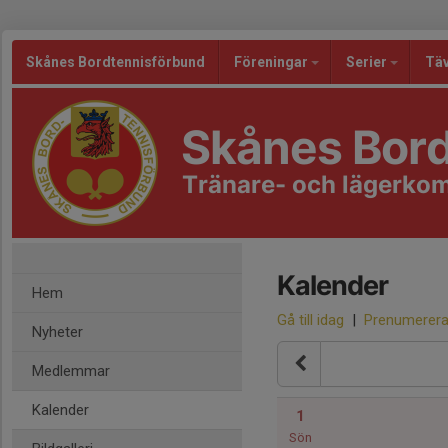
Skånes Bordtennisförbund
Föreningar
Serier
Täv
Skånes Bor
Tränare- och lägerko
Kalender
Hem
Gå till idag
|
Prenumerer
Nyheter
Medlemmar
Kalender
1
Sön