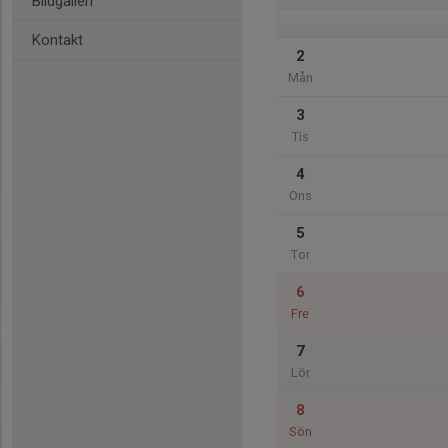
Bildgalleri
Kontakt
2
Mån
3
Tis
4
Ons
5
Tor
6
Fre
7
Lör
8
Sön