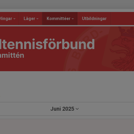
lingar
Läger
Kommittéer
Utbildningar
dtennisförbund
mmittén
a
Juni 2025