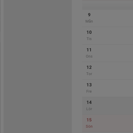
9
Mån
10
Tis
11
Ons
12
Tor
13
Fre
14
Lör
15
Sön