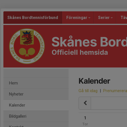
Skånes Bordtennisförbund
Föreningar
Serier
Täv
Skånes Bor
Officiell hemsida
Kalender
Hem
Gå till idag
|
Prenumerer
Nyheter
Kalender
Bildgalleri
1
Tor