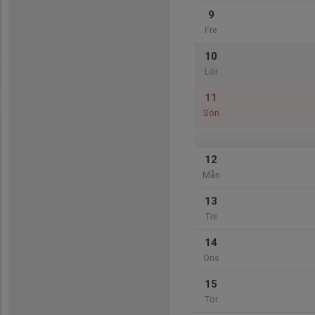
9
Fre
10
Lör
11
Sön
12
Mån
13
Tis
14
Ons
15
Tor