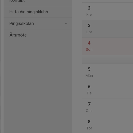
Kontakt
2
Hitta din pingisklubb
Fre
Pingisskolan
3
Lör
Årsmöte
4
Sön
5
Mån
6
Tis
7
Ons
8
Tor