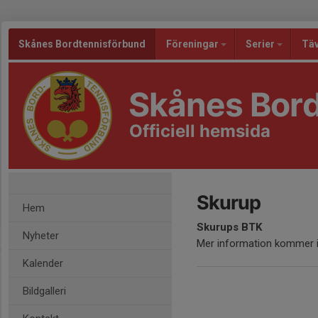
Skånes Bordtennisförbund
Föreningar
Serier
Täv
Skånes Bor
Officiell hemsida
Skurup
Hem
Skurups BTK
Nyheter
Mer information kommer i
Kalender
Bildgalleri