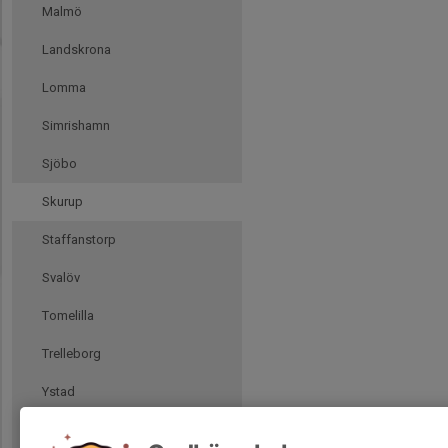
Malmö
Landskrona
Lomma
Simrishamn
Sjöbo
Skurup
Staffanstorp
Svalöv
Tomelilla
Trelleborg
Ystad
Åstorp