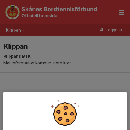
Skånes Bordtennisförbund
Officiell hemsida
Logga in
Klippan
Klippan
Klippans BTK
Mer information kommer inom kort.