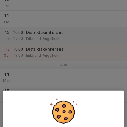
Tor
11
Fre
12
10:00
Distriktskonferans
19:00
Lör
Erikslund, Ängelholm
13
10:00
Distriktskonferans
19:00
Sön
Erikslund, Ängelholm
v.38
14
Mån
15
Tis
16
Ons
17