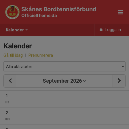
Skånes Bordtennisförbund
Officiell hemsida
Logga in
Kalender
Kalender
Gå till idag
|
Prenumerera
September 2026
1
Tis
2
Ons