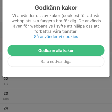
Tor
Godkänn kakor
18
Vi använder oss av kakor (cookies) för att vår
Fre
webbplats ska fungera bra för dig. De används
även för webbanalys i syfte att hjälpa oss att
19
10:00
Allianshelg 1
förbättra våra tjänster.
15:00
Lör
Skåne
Så använder vi cookies
20
10:00
Allianshelg 1
15:00
Sön
Skåne
Godkänn alla kakor
v.39
Bara nödvändiga
21
Mån
22
Tis
23
Ons
24