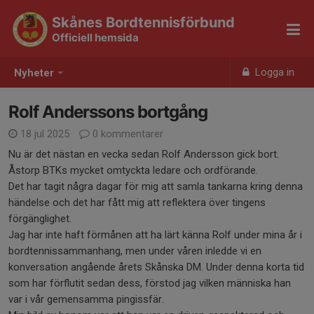
Skånes Bordtennisförbund
Officiell hemsida
Logga in
Nyheter
Rolf Anderssons bortgång
18 jul 2025
0 kommentarer
Nu är det nästan en vecka sedan Rolf Andersson gick bort.
Åstorp BTKs mycket omtyckta ledare och ordförande.
Det har tagit några dagar för mig att samla tankarna kring denna
händelse och det har fått mig att reflektera över tingens
förgänglighet.
Jag har inte haft förmånen att ha lärt känna Rolf under mina år i
bordtennissammanhang, men under våren inledde vi en
konversation angående årets Skånska DM. Under denna korta tid
som har förflutit sedan dess, förstod jag vilken människa han
var i vår gemensamma pingissfär.