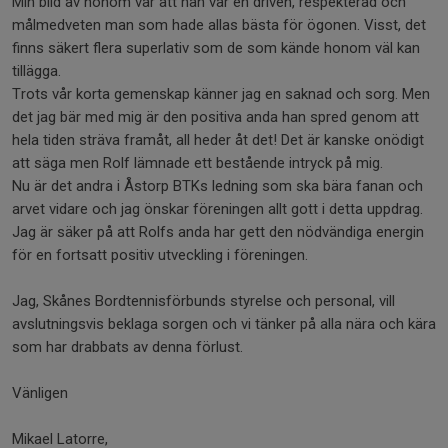
Min bild av honom var att han var en driven, respekterad och
målmedveten man som hade allas bästa för ögonen. Visst, det
finns säkert flera superlativ som de som kände honom väl kan
tillägga.
Trots vår korta gemenskap känner jag en saknad och sorg. Men
det jag bär med mig är den positiva anda han spred genom att
hela tiden sträva framåt, all heder åt det! Det är kanske onödigt
att säga men Rolf lämnade ett bestående intryck på mig.
Nu är det andra i Åstorp BTKs ledning som ska bära fanan och
arvet vidare och jag önskar föreningen allt gott i detta uppdrag.
Jag är säker på att Rolfs anda har gett den nödvändiga energin
för en fortsatt positiv utveckling i föreningen.
Jag, Skånes Bordtennisförbunds styrelse och personal, vill
avslutningsvis beklaga sorgen och vi tänker på alla nära och kära
som har drabbats av denna förlust.
Vänligen
Mikael Latorre,