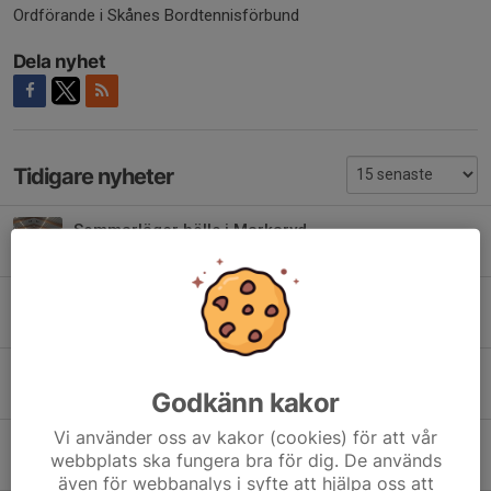
Ordförande i Skånes Bordtennisförbund
Dela nyhet
Tidigare nyheter
Sommarläger hölls i Markaryd
Idag, 12:06
0
Inbjudan till Sweden Pro Rekordspelen
Igår, 11:16
0
Göran Nilsson har gått bort
Godkänn kakor
4 aug, 15:36
0
Vi använder oss av kakor (cookies) för att vår
Distriktsdomarpraktik under Rekordspelen
webbplats ska fungera bra för dig. De används
4 aug, 11:50
0
även för webbanalys i syfte att hjälpa oss att